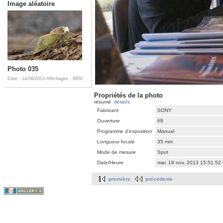
Image aléatoire
Photo 035
Date : 14/08/2013
Affichages : 8950
Propriétés de la photo
résumé
détails
Fabricant
SONY
Ouverture
f/8
Programme d'exposition
Manual
Longueur focale
35 mm
Mode de mesure
Spot
Date/Heure
mar. 19 nov. 2013 15:51:52
première
précédente