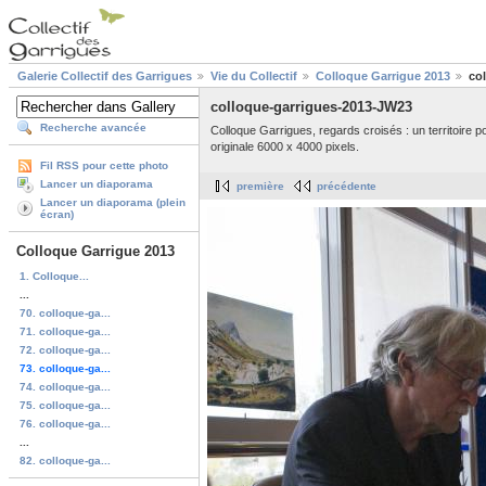
Galerie Collectif des Garrigues
Vie du Collectif
Colloque Garrigue 2013
co
colloque-garrigues-2013-JW23
Recherche avancée
Colloque Garrigues, regards croisés : un territoire
originale 6000 x 4000 pixels.
Fil RSS pour cette photo
Lancer un diaporama
première
précédente
Lancer un diaporama (plein
écran)
Colloque Garrigue 2013
1. Colloque...
...
70. colloque-ga...
71. colloque-ga...
72. colloque-ga...
73. colloque-ga...
74. colloque-ga...
75. colloque-ga...
76. colloque-ga...
...
82. colloque-ga...