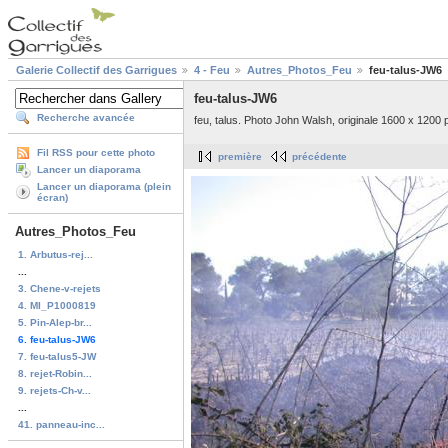
Galerie Collectif des Garrigues
4 - Feu
Autres_Photos_Feu
feu-talus-JW6
feu-talus-JW6
Recherche avancée
feu, talus. Photo John Walsh, originale 1600 x 1200 p
Fil RSS pour cette photo
première
précédente
Lancer un diaporama
Lancer un diaporama (plein
écran)
Autres_Photos_Feu
1. Arbutus-rej...
...
3. Chene-v-rejets
4. MI_P1000819
5. Pin-Alep-br...
6. feu-talus-JW6
7. feu-talus5-JW
8. rejet-Robin...
9. rejets-Ch-v...
...
41. panneau-inc...