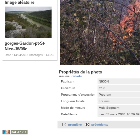
Image aléatoire
gorges-Gardon-pt-St-
Nico-JW08c
Date : 14/04/2012
Affichages : 13323
Propriétés de la photo
résumé
détails
Fabricant
NIKON
Ouverture
f/5,3
Programme d'exposition
Program
Longueur focale
8,2 mm
Mode de mesure
Multi-Segment
Date/Heure
mer. 03 mars 2004 16:26:0
première
précédente