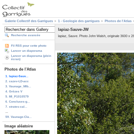
Galerie Collectif des Garrigues
1 - Geologie des garrigues
Photos de l'Atlas
lapiaz-Sauve-JW
Recherche avancée
lapiaz, Sauve. Photo John Walsh, originale 3600 x 28
Fil RSS pour cette photo
Lancer un diaporama
Lancer un diaporama (plein
écran)
Photos de l'Atlas
1. lapiaz-Sauv...
2. cazev-LD-acc
3. Vaunage_MIb...
4. Grèzes V
5. MI_P1010579
6. Concluses-g...
7. strates-cal...
...
59. Vaunage-Cla...
Image aléatoire