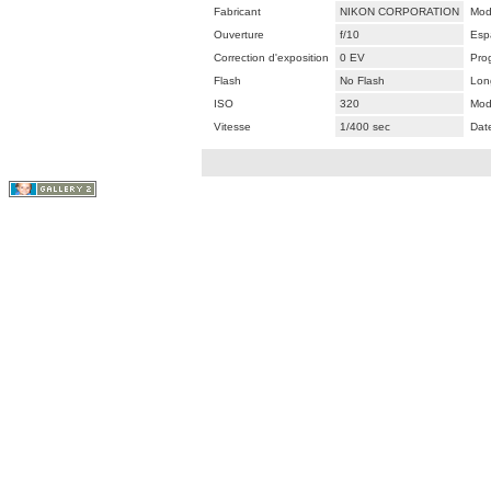
Fabricant
NIKON CORPORATION
Mod
Ouverture
f/10
Esp
Correction d'exposition
0 EV
Pro
Flash
No Flash
Lon
ISO
320
Mod
Vitesse
1/400 sec
Dat