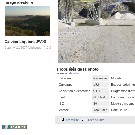
Image aléatoire
Calviss-Liquiere-JW06
Date : 04/11/2007
Affichages : 41082
Propriétés de la photo
résumé
détails
Fabricant
Panasonic
Modèle
Ouverture
f/5,6
Espace colorimét
Correction d'exposition
0 EV
Programme d'exp
Flash
No Flash
Longueur focale
ISO
80
Mode de mesure
Vitesse
1/500 sec
Date/Heure
première
précédente