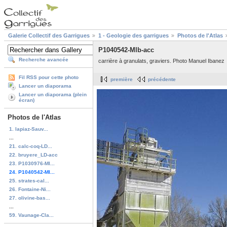
Galerie Collectif des Garrigues
1 - Geologie des garrigues
Photos de l'Atlas
P1040542-MIb-acc
Recherche avancée
carrière à granulats, graviers. Photo Manuel Ibanez
Fil RSS pour cette photo
première
précédente
Lancer un diaporama
Lancer un diaporama (plein
écran)
Photos de l'Atlas
1. lapiaz-Sauv...
...
21. calc-coq-LD...
22. bruyere_LD-acc
23. P1030976-MI...
24. P1040542-MI...
25. strates-cal...
26. Fontaine-Ni...
27. olivine-bas...
...
59. Vaunage-Cla...