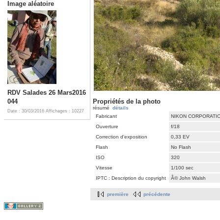
Image aléatoire
RDV Salades 26 Mars2016
044
Propriétés de la photo
résumé
détails
Date : 30/03/2016
Affichages : 10227
Fabricant
NIKON CORPORATI
Ouverture
f/18
Correction d'exposition
0,33 EV
Flash
No Flash
ISO
320
Vitesse
1/100 sec
IPTC : Description du copyright
Â© John Walsh
première
précédente