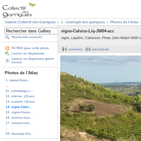
Galerie Collectif des Garrigues
1 - Geologie des garrigues
Photos de l'Atlas
vigne-Calviss-Liq-JW04-acc
Recherche avancée
vigne, Liquière, Calvisson. Photo John Walsh 6000 x
Fil RSS pour cette photo
première
précédente
Lancer un diaporama
Lancer un diaporama (plein
écran)
Photos de l'Atlas
1. lapiaz-Sauv...
...
11. colmatage-L...
12. citerne_LD-acc
13. canalet_LD-acc
14. vigne-Calvi...
15. vigne-Courn...
16. ravines-mar...
17. romarin-sur...
...
59. Vaunage-Cla...