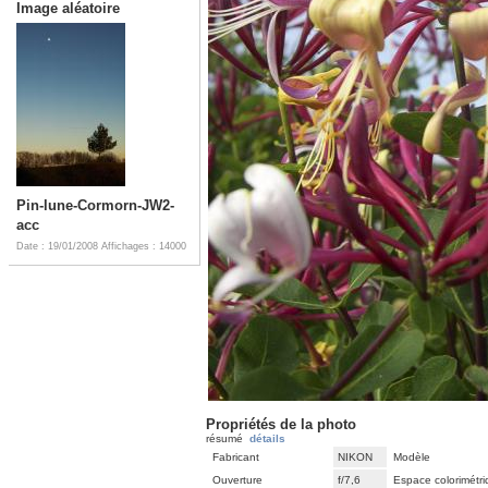
Image aléatoire
Pin-lune-Cormorn-JW2-
acc
Date : 19/01/2008
Affichages : 14000
Propriétés de la photo
résumé
détails
Fabricant
NIKON
Modèle
Ouverture
f/7,6
Espace colorimétr