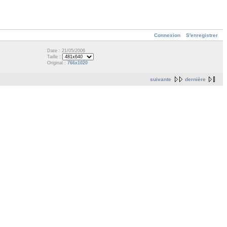
Connexion
S'enregistrer
Date : 21/05/2006
Taille :
Original :
766x1020
suivante
dernière