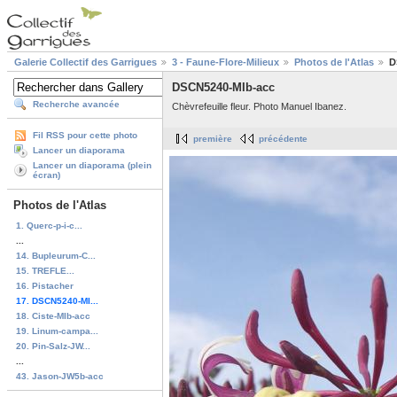
Galerie Collectif des Garrigues
3 - Faune-Flore-Milieux
Photos de l'Atlas
D
DSCN5240-MIb-acc
Recherche avancée
Chèvrefeuille fleur. Photo Manuel Ibanez.
Fil RSS pour cette photo
première
précédente
Lancer un diaporama
Lancer un diaporama (plein
écran)
Photos de l'Atlas
1. Querc-p-i-c...
...
14. Bupleurum-C...
15. TREFLE...
16. Pistacher
17. DSCN5240-MI...
18. Ciste-MIb-acc
19. Linum-campa...
20. Pin-Salz-JW...
...
43. Jason-JW5b-acc