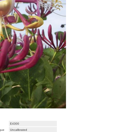
E4300
ique
Uncalibrated