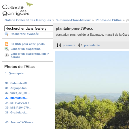
Galerie Collectif des Garrigues
3 - Faune-Flore-Milieux
Photos de l'Atlas
p
plantatn-pins-JW-acc
Recherche avancée
plantation pins, col de la Saumade, massif de la Gar
Fil RSS pour cette photo
première
précédente
Lancer un diaporama
Lancer un diaporama (plein
écran)
Photos de l'Atlas
1. Querc-p-i-c...
...
30. Calamite-MI...
31. Argiope-lob...
32. foret_de_Me...
33. plantatn-pi...
34. MI_P1000364
35. MIB-P104070...
36. Gratiola-of...
...
43. Jason-JW5b-acc