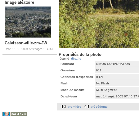
Image aléatoire
Calvisson-ville-zm-JW
Date : 21/01/2006
Affichages : 14161
Propriétés de la photo
résumé
détails
Fabricant
NIKON CORPORATION
Ouverture
f/11
Correction d'exposition
0 EV
Flash
No Flash
Mode de mesure
Multi-Segment
Date/Heure
mer. 14 sept. 2005 07:40:37
première
précédente