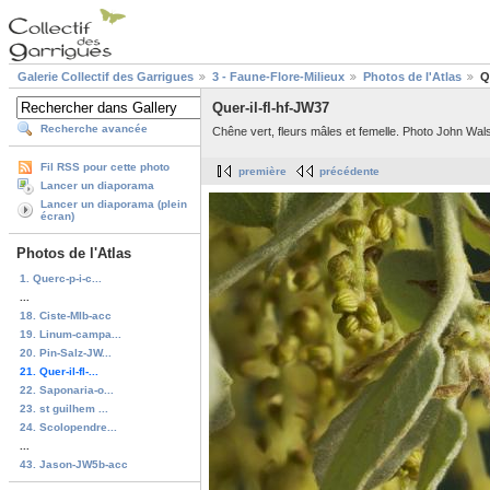
Galerie Collectif des Garrigues
3 - Faune-Flore-Milieux
Photos de l'Atlas
Q
Quer-il-fl-hf-JW37
Recherche avancée
Chêne vert, fleurs mâles et femelle. Photo John Wals
Fil RSS pour cette photo
première
précédente
Lancer un diaporama
Lancer un diaporama (plein
écran)
Photos de l'Atlas
1. Querc-p-i-c...
...
18. Ciste-MIb-acc
19. Linum-campa...
20. Pin-Salz-JW...
21. Quer-il-fl-...
22. Saponaria-o...
23. st guilhem ...
24. Scolopendre...
...
43. Jason-JW5b-acc