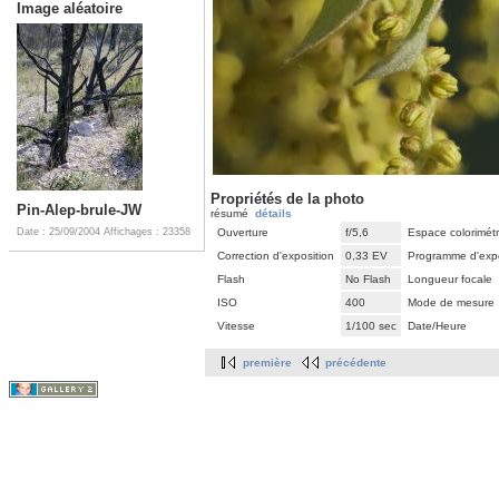
Image aléatoire
Propriétés de la photo
Pin-Alep-brule-JW
résumé
détails
Date : 25/09/2004
Affichages : 23358
Ouverture
f/5,6
Espace colorimét
Correction d'exposition
0,33 EV
Programme d'expo
Flash
No Flash
Longueur focale
ISO
400
Mode de mesure
Vitesse
1/100 sec
Date/Heure
première
précédente