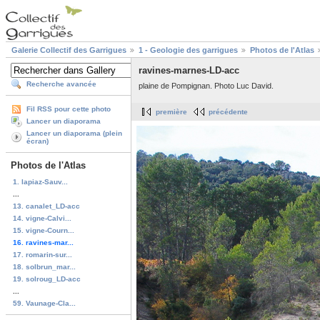
Galerie Collectif des Garrigues
1 - Geologie des garrigues
Photos de l'Atlas
ravines-marnes-LD-acc
Recherche avancée
plaine de Pompignan. Photo Luc David.
Fil RSS pour cette photo
première
précédente
Lancer un diaporama
Lancer un diaporama (plein
écran)
Photos de l'Atlas
1. lapiaz-Sauv...
...
13. canalet_LD-acc
14. vigne-Calvi...
15. vigne-Courn...
16. ravines-mar...
17. romarin-sur...
18. solbrun_mar...
19. solroug_LD-acc
...
59. Vaunage-Cla...