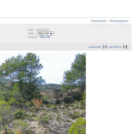
Connexion
S'enregistrer
Date : 06/11/2007
Taille :
Original :
992x744
suivante
dernière