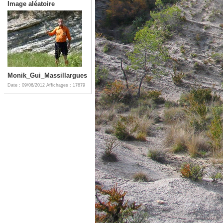
Image aléatoire
Monik_Gui_Massillargues
Date : 09/06/2012
Affichages : 17679