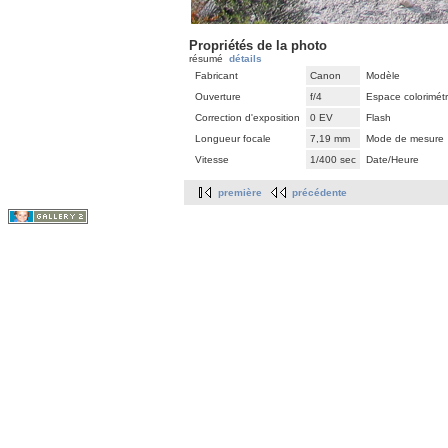
Propriétés de la photo
résumé
détails
Fabricant
Canon
Modèle
Ouverture
f/4
Espace colorimét
Correction d'exposition
0 EV
Flash
Longueur focale
7,19 mm
Mode de mesure
Vitesse
1/400 sec
Date/Heure
première
précédente