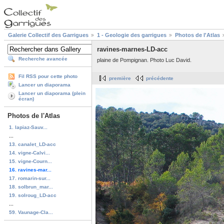
Galerie Collectif des Garrigues
1 - Geologie des garrigues
Photos de l'Atlas
ravines-marnes-LD-acc
Recherche avancée
plaine de Pompignan. Photo Luc David.
Fil RSS pour cette photo
première
précédente
Lancer un diaporama
Lancer un diaporama (plein
écran)
Photos de l'Atlas
1. lapiaz-Sauv...
...
13. canalet_LD-acc
14. vigne-Calvi...
15. vigne-Courn...
16. ravines-mar...
17. romarin-sur...
18. solbrun_mar...
19. solroug_LD-acc
...
59. Vaunage-Cla...