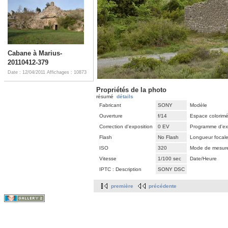
Cabane à Marius-
20110412-379
Date : 12/04/2011
Affichages : 10873
Propriétés de la photo
résumé
détails
Fabricant
SONY
Modèle
Ouverture
f/14
Espace colorimé
Correction d'exposition
0 EV
Programme d'ex
Flash
No Flash
Longueur focal
ISO
320
Mode de mesur
Vitesse
1/100 sec
Date/Heure
IPTC : Description
SONY DSC
première
précédente