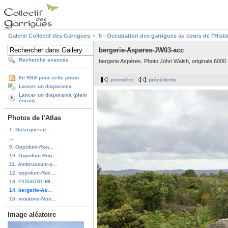
Galerie Collectif des Garrigues
5 - Occupation des garrigues au cours de l'Histo
bergerie-Asperes-JW03-acc
Recherche avancée
bergerie Aspères. Photo John Walsh, originale 6000 
Fil RSS pour cette photo
première
précédente
Lancer un diaporama
Lancer un diaporama (plein
écran)
Photos de l'Atlas
1. Galargues-d...
...
9. Oppidum-Roq...
10. Oppidum-Roq...
11. Ambrussum-p...
12. oppidum-Roc...
13. P1050781-MI...
14. bergerie-As...
15. moutons-Mon...
Image aléatoire