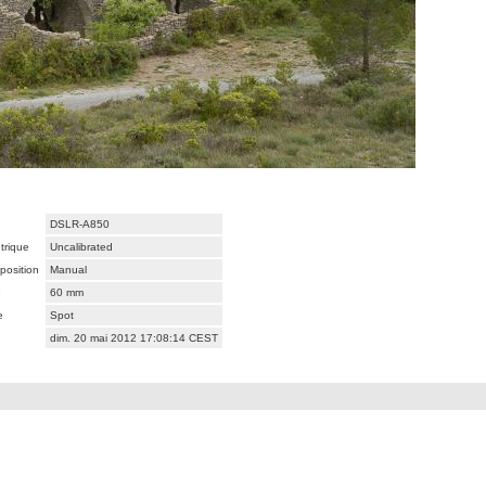
DSLR-A850
trique
Uncalibrated
position
Manual
e
60 mm
e
Spot
dim. 20 mai 2012 17:08:14 CEST