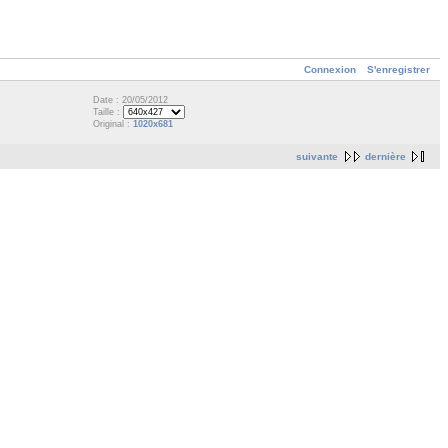
Connexion
S'enregistrer
Date : 20/05/2012
Taille :
Original :
1020x681
suivante
dernière