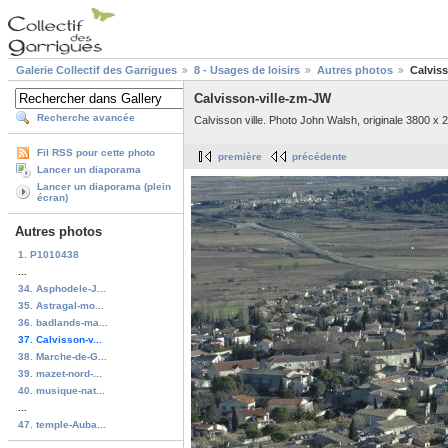
Galerie Collectif des Garrigues
8 - Usages de loisirs
Autres photos
Calvis
Calvisson-ville-zm-JW
Recherche avancée
Calvisson ville. Photo John Walsh, originale 3800 x 2
Fil RSS pour cette photo
première
précédente
Lancer un diaporama
Lancer un diaporama (plein
écran)
Autres photos
1. P1010438
...
34. Asphodele-J...
35. Astragal-mo...
36. badlands-ma...
37. Calvisson-v...
38. Marche-de-G...
39. mazet-nord-...
40. musique-nat...
...
47. temple-Auba...