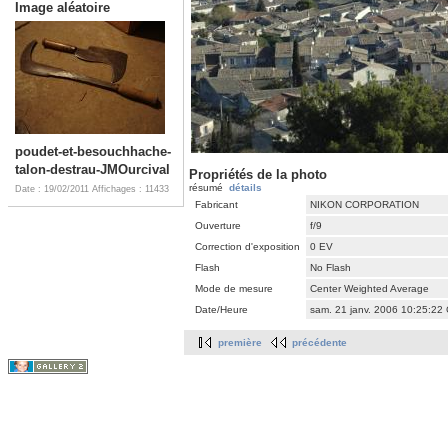
Image aléatoire
poudet-et-besouchhache-
talon-destrau-JMOurcival
Propriétés de la photo
résumé
détails
Date : 19/02/2011
Affichages : 11433
Fabricant
NIKON CORPORATION
Ouverture
f/9
Correction d'exposition
0 EV
Flash
No Flash
Mode de mesure
Center Weighted Average
Date/Heure
sam. 21 janv. 2006 10:25:22
première
précédente