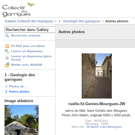
Galerie Collectif des Garrigues
1 - Geologie des garrigues
Autres photos
Autres photos
Recherche avancée
Fil RSS pour cet album
Lancer un diaporama
Lancer un diaporama (plein
écran)
Monter avec WebDAV
1 - Geologie des
garrigues
1. Photos de...
2. Autres photos
Image aléatoire
ruelle-St-Genies-Mourgues-JW
pierre du Midi, Saint-Géniès-des-Mougues.
Photo John Walsh, originale 6000 x 4000 pixels.
Date : 06/05/2012
Affichages : 53065
Mots clés :
St-GeniÃ¨s-des-Mourgues