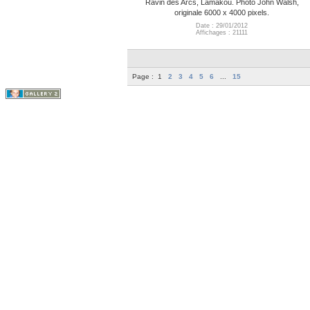
Ravin des Arcs, Lamakou. Photo John Walsh,
originale 6000 x 4000 pixels.
Date : 29/01/2012
Affichages : 21111
Page :
1
2
3
4
5
6
...
15