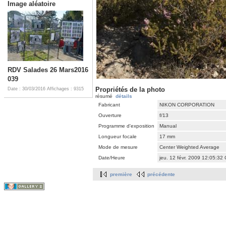
Image aléatoire
RDV Salades 26 Mars2016
039
Propriétés de la photo
Date : 30/03/2016
Affichages : 9315
résumé
détails
Fabricant
NIKON CORPORATION
Ouverture
f/13
Programme d'exposition
Manual
Longueur focale
17 mm
Mode de mesure
Center Weighted Average
Date/Heure
jeu. 12 févr. 2009 12:05:32
première
précédente