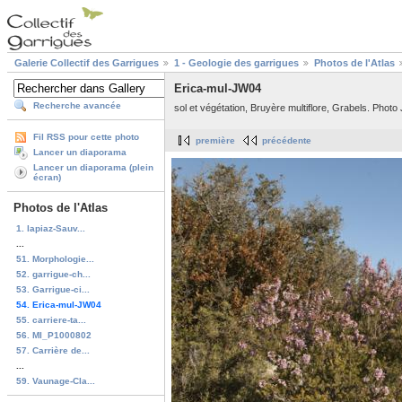
Galerie Collectif des Garrigues
1 - Geologie des garrigues
Photos de l'Atlas
Erica-mul-JW04
Recherche avancée
sol et végétation, Bruyère multiflore, Grabels. Photo
Fil RSS pour cette photo
première
précédente
Lancer un diaporama
Lancer un diaporama (plein
écran)
Photos de l'Atlas
1. lapiaz-Sauv...
...
51. Morphologie...
52. garrigue-ch...
53. Garrigue-ci...
54. Erica-mul-JW04
55. carriere-ta...
56. MI_P1000802
57. Carrière de...
...
59. Vaunage-Cla...