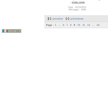
: 4288x2848
Date : 02/10/2012
Affichages : 6048
première
précédente
Page :
1
...
6
7
8
9
10
11
12
...
24