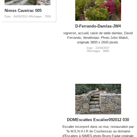
Nimes Caveirac 005
Date : 04/06/2013
Affichages : 7629
D-Ferrando-Damlas-JW4
vigneron, accueil, raisin de table damlas, David
Ferrando, Vendémian. Photo John Walsh,
originale 3800 x 2600 pixels.
Date : 22/08/2007
Affichages : 8883
DOMEscattes Escalier092012 030
Escalier incorporé dans un mur, restauration par
"le M.E.N.H.I.R de Courbessac au domaine
d'Escattes à NIMES photo Bruno Fadat originale