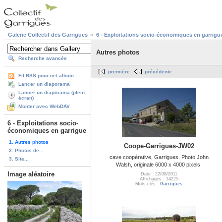
Galerie Collectif des Garrigues
6 - Exploitations socio-économiques en garrigu
Autres photos
Recherche avancée
première
précédente
Fil RSS pour cet album
Lancer un diaporama
Lancer un diaporama (plein
écran)
Monter avec WebDAV
6 - Exploitations socio-
économiques en garrigue
1. Autres photos
Coope-Garrigues-JW02
2. Photos de...
cave coopérative, Garrigues. Photo John
3. Site...
Walsh, originale 6000 x 4000 pixels.
Image aléatoire
Date : 22/08/2011
Affichages : 14225
Mots clés :
Garrigues