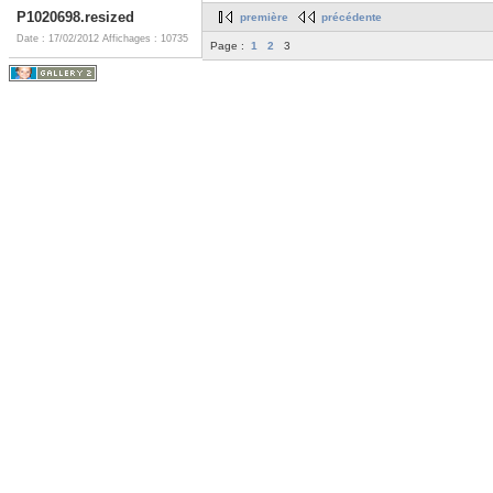
P1020698.resized
première
précédente
Date : 17/02/2012
Affichages : 10735
Page :
1
2
3