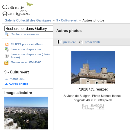
Galerie Collectif des Garrigues
9 - Culture-art
Autres photos
Autres photos
Recherche avancée
première
précédente
Fil RSS pour cet album
Lancer un diaporama
Lancer un diaporama (plein
écran)
Monter avec WebDAV
9 - Culture-art
1. Photos de...
2. Autres photos
P1020739.resized
Image aléatoire
St Jean de Buèges. Photo Manuel Ibanez,
originale 4000 x 3000 pixels
Date : 26/02/2012
Affichages : 12201