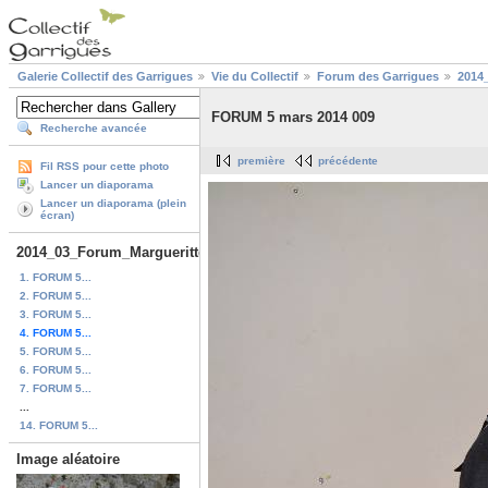
Galerie Collectif des Garrigues
Vie du Collectif
Forum des Garrigues
2014
FORUM 5 mars 2014 009
Recherche avancée
première
précédente
Fil RSS pour cette photo
Lancer un diaporama
Lancer un diaporama (plein
écran)
2014_03_Forum_Marguerittes
1. FORUM 5...
2. FORUM 5...
3. FORUM 5...
4. FORUM 5...
5. FORUM 5...
6. FORUM 5...
7. FORUM 5...
...
14. FORUM 5...
Image aléatoire