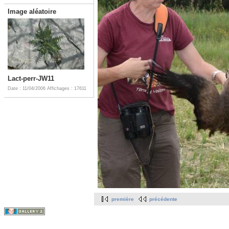
Image aléatoire
Lact-perr-JW11
Date : 11/04/2006
Affichages : 17611
première
précédente