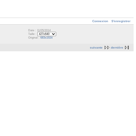
Connexion
S'enregistrer
Date : 11/05/2014
Taille :
Original :
683x1024
suivante
dernière