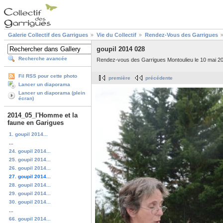
Galerie Collectif des Garrigues
Vie du Collectif
Rendez-Vous des Garrigues
goupil 2014 028
Recherche avancée
Rendez-vous des Garrigues Montoulieu le 10 mai 2
Fil RSS pour cette photo
première
précédente
Lancer un diaporama
Lancer un diaporama (plein
écran)
2014_05_l'Homme et la
faune en Garigues
1. goupil 2014...
...
24. goupil 2014...
25. goupil 2014...
26. goupil 2014...
27. goupil 2014...
28. goupil 2014...
29. goupil 2014...
30. goupil 2014...
...
66. goupil 2014...