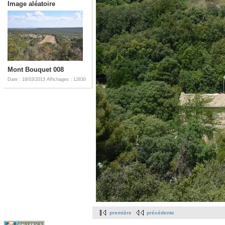
Image aléatoire
Mont Bouquet 008
Date : 18/03/2013
Affichages : 12830
première
précédente