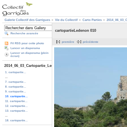
Galerie Collectif des Garrigues
Vie du Collectif
Carto Parties
2014_06_03_C
cartopartieLedenon 010
Recherche avancée
première
précédente
Fil RSS pour cette photo
Lancer un diaporama
Lancer un diaporama (plein
écran)
2014_06_03_Cartopartie_Ledenon
1. cartopartie...
...
7. cartopartie...
8. cartopartie...
9. cartopartie...
10. cartopartie...
11. cartopartie...
12. cartopartie...
13. cartopartie...
...
18. cartopartie...