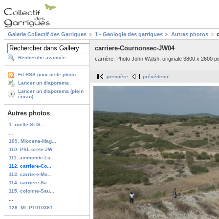
Galerie Collectif des Garrigues
1 - Geologie des garrigues
Autres photos
carriere-Cournonsec-JW04
Recherche avancée
carrière. Photo John Walsh, originale 3800 x 2600 pi
Fil RSS pour cette photo
première
précédente
Lancer un diaporama
Lancer un diaporama (plein
écran)
Autres photos
1. ruelle-St-G...
...
109. Miocene-Mag...
110. PSL-crete-JW
111. ammonite-Lu...
112. carriere-Co...
113. carriere-Mo...
114. carriere-Sa...
115. colonne-Sau...
...
128. MI_P1010381