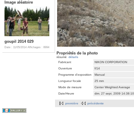
Image aléatoire
goupil 2014 029
Date : 11/05/2014
Affichages : 8994
Propriétés de la photo
résumé
détails
Fabricant
NIKON CORPORATION
Ouverture
f/14
Programme d'exposition
Manual
Longueur focale
25 mm
Mode de mesure
Center Weighted Average
Date/Heure
dim. 27 sept. 2009 14:38:1
première
précédente