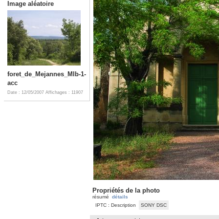
Image aléatoire
foret_de_Mejannes_MIb-1-
acc
Date : 12/05/2007
Affichages : 11907
Propriétés de la photo
résumé
détails
IPTC : Description
SONY DSC