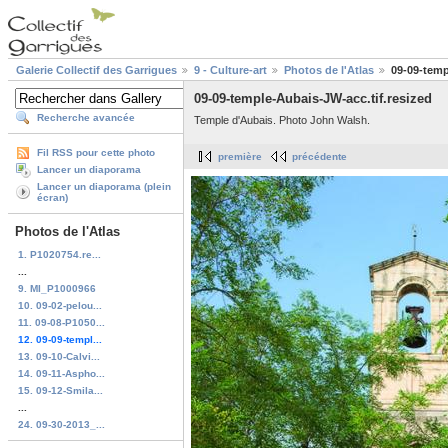
Galerie Collectif des Garrigues
9 - Culture-art
Photos de l'Atlas
09-09-temp
09-09-temple-Aubais-JW-acc.tif.resized
Recherche avancée
Temple d'Aubais. Photo John Walsh.
Fil RSS pour cette photo
première
précédente
Lancer un diaporama
Lancer un diaporama (plein
écran)
Photos de l'Atlas
1. P1020754.re...
...
9. MI_P1000966
10. 09-02-pelou...
11. 09-08-P1050...
12. 09-09-templ...
13. 09-10-Calvi...
14. 09-11-Aspho...
15. 09-12-Smila...
...
24. 09-30-2013_...