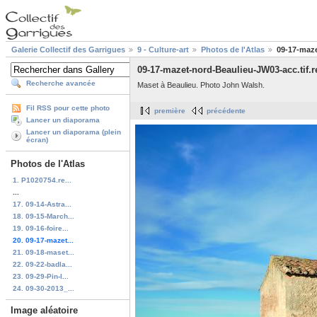
Galerie Collectif des Garrigues
9 - Culture-art
Photos de l'Atlas
09-17-maze
09-17-mazet-nord-Beaulieu-JW03-acc.tif.r
Recherche avancée
Maset à Beaulieu. Photo John Walsh.
Fil RSS pour cette photo
première
précédente
Lancer un diaporama
Lancer un diaporama (plein
écran)
Photos de l'Atlas
1. P1020754.re...
...
17. 09-14-Astra...
18. 09-15-March...
19. 09-16-foire...
20. 09-17-mazet...
21. 09-18-maset...
22. 09-22-badla...
23. 09-29-Pin-l...
24. 09-30-2013_...
Image aléatoire