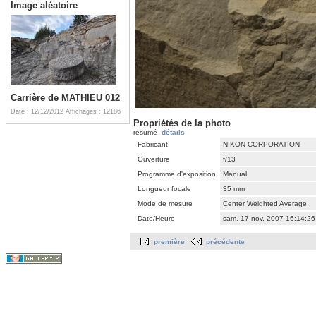
Image aléatoire
Carrière de MATHIEU 012
Date : 12/12/2012
Affichages : 12186
Propriétés de la photo
résumé
détails
Fabricant
NIKON CORPORATION
Ouverture
f/13
Programme d'exposition
Manual
Longueur focale
35 mm
Mode de mesure
Center Weighted Average
Date/Heure
sam. 17 nov. 2007 16:14:2
première
précédente