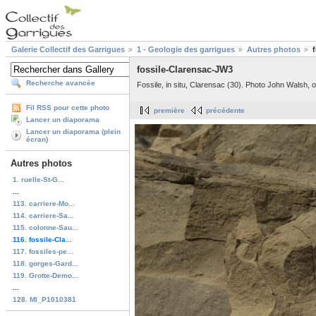
Galerie Collectif des Garrigues
1 - Geologie des garrigues
Autres photos
fossile-Clarensac-JW3
Recherche avancée
Fossile, in situ, Clarensac (30). Photo John Walsh, o
Fil RSS pour cette photo
première
précédente
Lancer un diaporama
Lancer un diaporama (plein
écran)
Autres photos
1. ruelle-St-G...
...
113. carriere-Mo...
114. carriere-Sa...
115. colonne-Sau...
116. fossile-Cla...
117. fossiles-pe...
118. gorges-Gard...
119. Grotte-Demo...
...
128. MI_P1010381