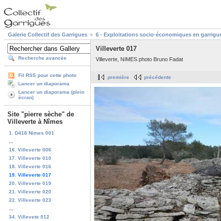
Galerie Collectif des Garrigues
6 - Exploitations socio-économiques en garrigu
Villeverte 017
Recherche avancée
Villeverte, NIMES photo Bruno Fadat
Fil RSS pour cette photo
première
précédente
Lancer un diaporama
Lancer un diaporama (plein
écran)
Site "pierre sèche" de
Villeverte à Nîmes
1. D418 Nimes 001
...
16. Villeverte 006
17. Villeverte 010
18. Villeverte 016
19. Villeverte 017
20. Villeverte 019
21. Villeverte 020
22. Villeverte 023
...
34. Villevete 012