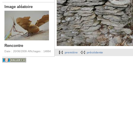
Image aléatoire
Rencontre
Date : 20/06/2009
Affichages : 14664
première
précédente