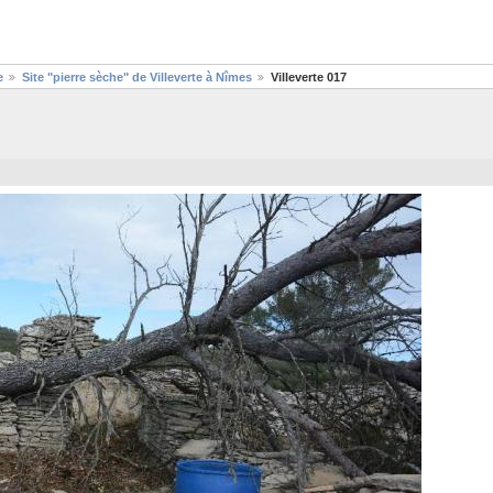
e
Site "pierre sèche" de Villeverte à Nîmes
Villeverte 017