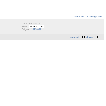
Connexion
S'enregistrer
Date : 13/03/2015
Taille :
Original :
1024x683
suivante
dernière