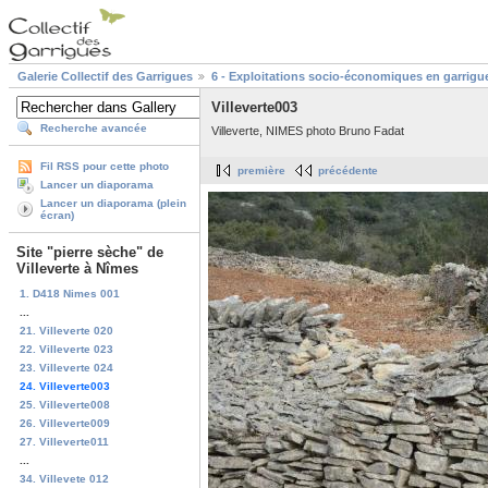
Galerie Collectif des Garrigues
6 - Exploitations socio-économiques en garrigu
Villeverte003
Recherche avancée
Villeverte, NIMES photo Bruno Fadat
Fil RSS pour cette photo
première
précédente
Lancer un diaporama
Lancer un diaporama (plein
écran)
Site "pierre sèche" de
Villeverte à Nîmes
1. D418 Nimes 001
...
21. Villeverte 020
22. Villeverte 023
23. Villeverte 024
24. Villeverte003
25. Villeverte008
26. Villeverte009
27. Villeverte011
...
34. Villevete 012