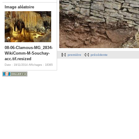
Image aléatoire
08-06-Clamous-MG_2834-
WikiComm-M-Souchay-
première
précédente
acc.tif.resized
Date : 19/11/2014
Affichages : 18365