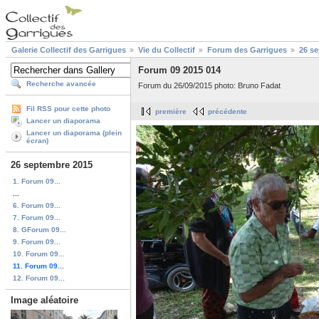
Galerie Collectif des Garrigues
Vie du Collectif
Forum des Garrigues
26 s
Forum 09 2015 014
Recherche avancée
Forum du 26/09/2015 photo: Bruno Fadat
Fil RSS pour cette photo
première
précédente
Lancer un diaporama
Lancer un diaporama (plein
écran)
26 septembre 2015
1. Forum 09...
...
6. Forum 09...
7. Forum 09...
8. GForum 09...
9. Forum 09...
10. Forum 09...
11. Forum 09...
12. Forum 09...
Image aléatoire