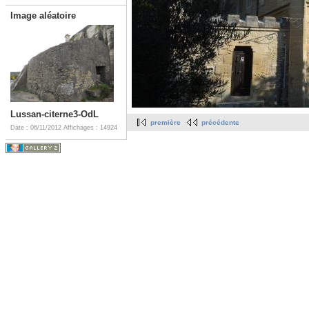
Image aléatoire
Lussan-citerne3-OdL
première
précédente
Date : 06/11/2012
Affichages : 14924