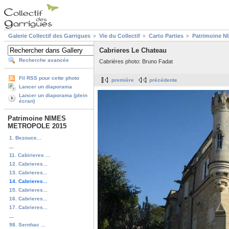
Galerie Collectif des Garrigues
Vie du Collectif
Carto Parties
Patrimoine 
Cabrieres Le Chateau
Recherche avancée
Cabriéres photo: Bruno Fadat
Fil RSS pour cette photo
première
précédente
Lancer un diaporama
Lancer un diaporama (plein
écran)
Patrimoine NIMES
METROPOLE 2015
1. Bezouce...
...
11. Cabirieres ...
12. Cabrieres...
13. Cabrieres...
14. Cabrieres...
15. Cabrieres...
16. Cabrieres...
17. Cabrieres...
...
98. Sernhac ...