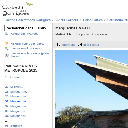
Galerie Collectif des Garrigues
Vie du Collectif
Carto Parties
Patrimoine 
Marguerittes MGTO 1
Recherche avancée
MARGUERITTES photo: Bruno Fadat
Fil RSS pour cette photo
première
précédente
Lancer un diaporama
Lancer un diaporama (plein
écran)
Patrimoine NIMES
METROPOLE 2015
1. Bezouce...
...
28. Lednon...
29. Margueritte...
30. Margueritte...
31. Margueritte...
32. Margueritte...
33. Margueritte...
34. Margueritte...
...
98. Sernhac ...