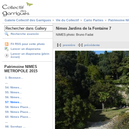
Galerie Collectif des Garrigues
Vie du Collectif
Carto Parties
Patrimoine 
Nimes Jardins de la Fontaine 7
Recherche avancée
NIMES photo: Bruno Fadat
Fil RSS pour cette photo
première
précédente
Lancer un diaporama
Lancer un diaporama (plein
écran)
Patrimoine NIMES
METROPOLE 2015
1. Bezouce...
...
54. Nimes...
55. Nimes...
56. Nimes...
57. Nimes...
58. Nimes Place...
59. Nimes Place...
60. Nimes Place...
...
98. Sernhac ...