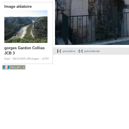
Image aléatoire
gorges Gardon Collias
première
précédente
JCB 3
Date : 06/11/2005
Affichages : 12797