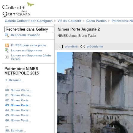
Galerie Collectif des Garrigues
Vie du Collectif
Carto Parties
Patrimoine 
Nimes Porte Auguste 2
Recherche avancée
NIMES photo: Bruno Fadat
Fil RSS pour cette photo
première
précédente
Lancer un diaporama
Lancer un diaporama (plein
écran)
Patrimoine NIMES
METROPOLE 2015
1. Bezouce...
...
60. Nimes Place...
61. Nimes Place...
62. Nimes Porte...
63. Nimes Porte...
64. Nimes Porte...
65. Nimes Porte...
66. Nimes Porte...
...
98. Sernhac ...