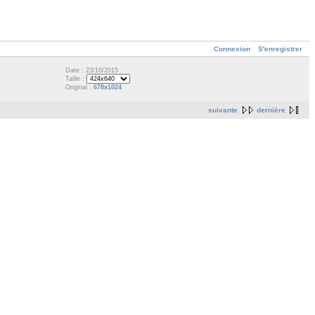
Connexion
S'enregistrer
Date : 23/10/2015
Taille :
Original :
678x1024
suivante
dernière