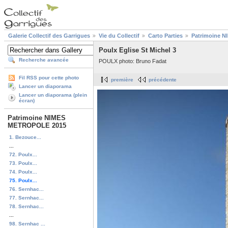
Galerie Collectif des Garrigues
Vie du Collectif
Carto Parties
Patrimoine 
Poulx Eglise St Michel 3
Recherche avancée
POULX photo: Bruno Fadat
Fil RSS pour cette photo
première
précédente
Lancer un diaporama
Lancer un diaporama (plein
écran)
Patrimoine NIMES
METROPOLE 2015
1. Bezouce...
...
72. Poulx...
73. Poulx...
74. Poulx...
75. Poulx...
76. Sernhac...
77. Sernhac...
78. Sernhac...
...
98. Sernhac ...