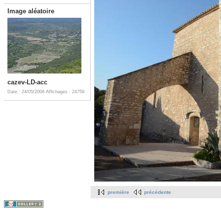
Image aléatoire
cazev-LD-acc
Date : 24/05/2006
Affichages : 24759
première
précédente