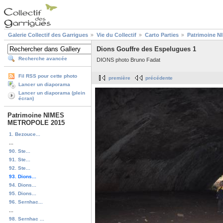
Galerie Collectif des Garrigues
Vie du Collectif
Carto Parties
Patrimoine 
Dions Gouffre des Espelugues 1
Recherche avancée
DIONS photo Bruno Fadat
Fil RSS pour cette photo
première
précédente
Lancer un diaporama
Lancer un diaporama (plein
écran)
Patrimoine NIMES
METROPOLE 2015
1. Bezouce...
...
90. Ste...
91. Ste...
92. Ste...
93. Dions...
94. Dions...
95. Dions...
96. Sernhac...
...
98. Sernhac ...