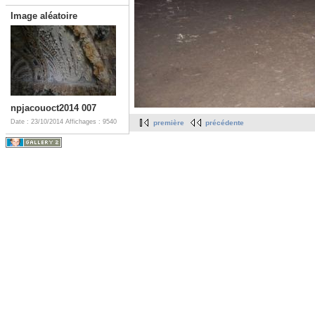
Image aléatoire
npjacouoct2014 007
Date : 23/10/2014
Affichages : 9540
première
précédente