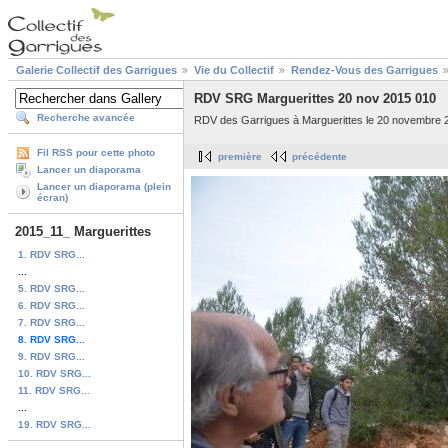
Galerie Collectif des Garrigues
Vie du Collectif
Rendez-Vous des Garrigues
RDV SRG Marguerittes 20 nov 2015 010
Recherche avancée
RDV des Garrigues à Marguerittes le 20 novembre 
Fil RSS pour cette photo
première
précédente
Lancer un diaporama
Lancer un diaporama (plein
écran)
2015_11_ Marguerittes
1. RDV SRG...
...
5. RDV SRG...
6. RDV SRG...
7. RDV SRG...
8. RDV SRG...
9. RDV SRG...
10. RDV SRG...
11. RDV SRG...
...
19. RDV SRG...