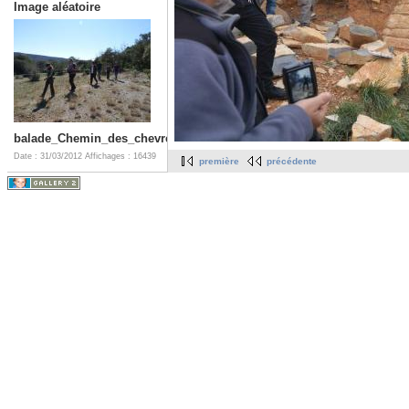
Image aléatoire
balade_Chemin_des_chevres.CLL.resized
Date : 31/03/2012
Affichages : 16439
première
précédente