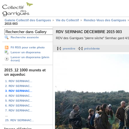
Galerie Collectif des Garrigues
Vie du Collectif
Rendez-Vous des Garrigues
2015 003
RDV SERNHAC DECEMBRE 2015 003
Recherche avancée
RDV des Garrigues "pierre sèche" Sernhac gard 4/
Fil RSS pour cette photo
première
précédente
Lancer un diaporama
Lancer un diaporama (plein
écran)
2015_12 1000 murets et
un aqueduc
1. RDV SERNHAC...
2. RDV SERNHAC...
3. RDV SERNHAC...
4. RDV SERNHAC...
5. RDV SERNHAC...
6. RDV SERNHAC...
7. RDV SERNHAC...
...
25. RDV SERNHAC...