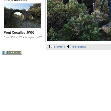
Image aléatoire
Pont-Cuculles-JW03
Date : 25/09/2008
Affichages : 18857
première
précédente