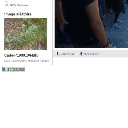
...
49. RDV Salades...
Image aléatoire
première
précédente
Cade-P1000194-MIb
Date : 30/04/2010
Affichages : 18399