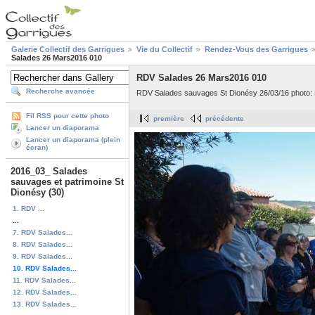
Galerie Collectif des Garrigues
Vie du Collectif
Rendez-Vous des Garrigues
Salades 26 Mars2016 010
RDV Salades 26 Mars2016 010
Recherche avancée
RDV Salades sauvages St Dionésy 26/03/16 photo:
Fil RSS pour cette photo
première
précédente
Lancer un diaporama
Lancer un diaporama (plein
écran)
2016_03_ Salades
sauvages et patrimoine St
Dionésy (30)
1. RDV ...
...
7. RDV Salades...
8. RDV Salades...
9. RDV Salades...
10. RDV Salades...
11. RDV Salades...
12. RDV Salades...
13. RDV Salades...