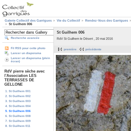
Galerie Collectif des Garrigues
Vie du Collectif
Rendez-Vous des Garrigues
St Guilhem 006
St Guilhem 006
Recherche avancée
RdV St Guilhem le Désert , 20 mai 2016
Fil RSS pour cette photo
première
précédente
Lancer un diaporama
Lancer un diaporama (plein
écran)
RdV pierre sèche avec
l'Association LES
TERRASSES DE
GELLONE
1. St Guilhem 001
2. St Guilhem 002
3. St Guilhem 003
4. St Guilhem 004
5. St Guilhem 006
6. St Guilhem 008
7. St Guilhem 009
8. St Guilhem 011
...