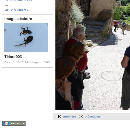
...
29. St Guilhem ...
Image aléatoire
Tétard003
Date : 01/10/2012
Affichages : 10523
première
précédente