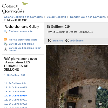
Galerie Collectif des Garrigues
Vie du Collectif
Rendez-Vous des Garrigues
St Guilhem 019
St Guilhem 019
Recherche avancée
RdV St Guilhem le Désert , 20 mai 2016
Fil RSS pour cette photo
première
précédente
Lancer un diaporama
Lancer un diaporama (plein
écran)
RdV pierre sèche avec
l'Association LES
TERRASSES DE
GELLONE
1. St Guilhem 001
...
11. St Guilhem 014
12. St Guilhem 015
13. St Guilhem 017
14. St Guilhem 019
15. St Guilhem 021
16. St Guilhem 022
17. St Guilhem 023