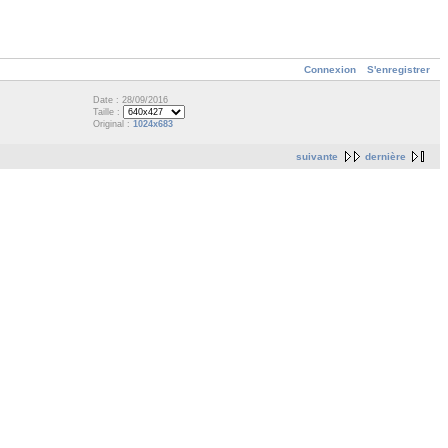
Connexion
S'enregistrer
Date : 28/09/2016
Taille :
Original :
1024x683
suivante
dernière