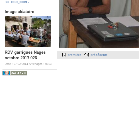
26. DSC_3009 - ...
Image aléatoire
RDV garrigues Nages
première
précédente
octobre 2013 026
Date : 07/02/2014
Affichages : 5913