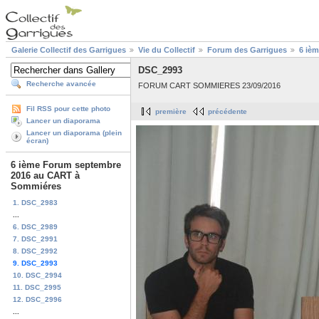
Galerie Collectif des Garrigues
Vie du Collectif
Forum des Garrigues
6 iè
DSC_2993
Recherche avancée
FORUM CART SOMMIERES 23/09/2016
Fil RSS pour cette photo
première
précédente
Lancer un diaporama
Lancer un diaporama (plein
écran)
6 ième Forum septembre
2016 au CART à
Sommiéres
1. DSC_2983
...
6. DSC_2989
7. DSC_2991
8. DSC_2992
9. DSC_2993
10. DSC_2994
11. DSC_2995
12. DSC_2996
...