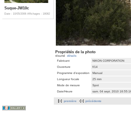
Suque-JW10c
Date : 10/05/2006
Affichages : 18082
Propriétés de la photo
résumé
détails
Fabricant
NIKON CORPORATION
Ouverture
f/14
Programme d'exposition
Manual
Longueur focale
25 mm
Mode de mesure
Spot
Date/Heure
sam. 04 sept. 2010 16:55:
première
précédente