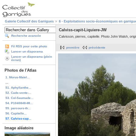
Galerie Collectif des Garrigues
6 - Exploitations socio-économiques en garrigu
Calviss-capit-Liquiere-JW
Recherche avancée
Calvisson, pierres, capitelle. Photo John Walsh, orig
Fil RSS pour cette photo
première
précédente
Lancer un diaporama
Lancer un diaporama (plein
écran)
Photos de l'Atlas
1. Morus-Matel...
...
51. Aphyllanthe...
52. Cade-vente-...
53. Col-Saumade...
54. P1040848-MI...
55. parcours-th...
56. Capitelle...
57. Calviss-cap...
Image aléatoire