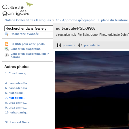
Galerie Collectif des Garrigues
10 - Approche géographique, place du territoire
nuit-circule-PSL-JW06
Recherche avancée
circulation nuit, Pic Saint-Loup. Photo originale John
Fil RSS pour cette photo
première
précédente
Lancer un diaporama
Lancer un diaporama (plein
écran)
Autres photos
1. Concluses-g...
...
4. cascades-Sa...
5. cascades-Sa...
6. nuit-circul...
7. nuit-circul...
8. urba-garrig...
9. urba-garrig...
10. urba-garrig...
...
34. Lauret-LD-acc