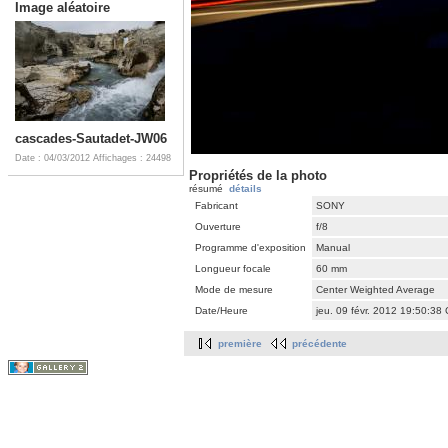
Image aléatoire
cascades-Sautadet-JW06
Date : 04/03/2012
Affichages : 24498
Propriétés de la photo
résumé
détails
Fabricant
SONY
Ouverture
f/8
Programme d'exposition
Manual
Longueur focale
60 mm
Mode de mesure
Center Weighted Average
Date/Heure
jeu. 09 févr. 2012 19:50:38
première
précédente