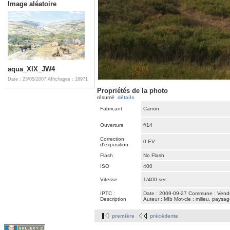
Image aléatoire
aqua_XIX_JW4
Date : 23/05/2007
Affichages : 18971
Propriétés de la photo
résumé
détails
Fabricant
Canon
Ouverture
f/14
Correction
0 EV
d'exposition
Flash
No Flash
ISO
400
Vitesse
1/400 sec
IPTC :
Date : 2009-09-27 Commune : Vendem
Description
Auteur : MIb Mot-cle : milieu, paysa
première
précédente