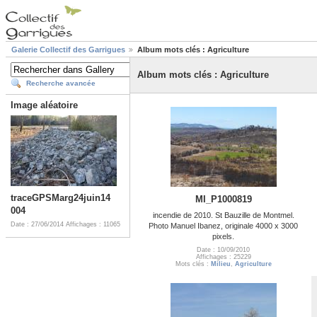
Galerie Collectif des Garrigues
Album mots clés : Agriculture
Album mots clés : Agriculture
Recherche avancée
Image aléatoire
traceGPSMarg24juin14
MI_P1000819
004
incendie de 2010. St Bauzille de Montmel.
Date : 27/06/2014
Affichages : 11065
Photo Manuel Ibanez, originale 4000 x 3000
pixels.
Date : 10/09/2010
Affichages : 25229
Mots clés :
Milieu
,
Agriculture