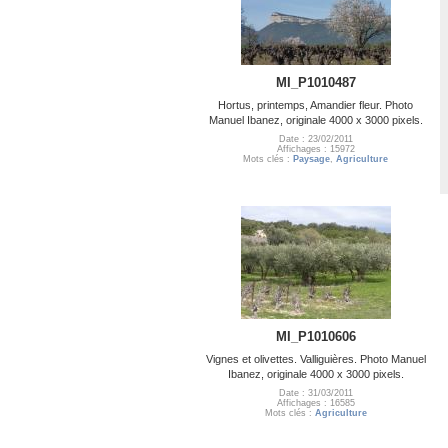
MI_P1010487
Hortus, printemps, Amandier fleur. Photo
Manuel Ibanez, originale 4000 x 3000 pixels.
Date : 23/02/2011
Affichages : 15972
Mots clés :
Paysage
,
Agriculture
MI_P1010606
Vignes et olivettes. Valliguières. Photo Manuel
Ibanez, originale 4000 x 3000 pixels.
Date : 31/03/2011
Affichages : 16585
Mots clés :
Agriculture