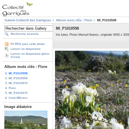
Galerie Collectif des Garrigues
Album mots clés : Flore
MI_P1010598
MI_P1010598
Recherche avancée
Iris lutea. Photo Manuel Ibanez, originale 4000 x 300
Fil RSS pour cette photo
Lancer un diaporama
Lancer un diaporama (plein
écran)
Album mots clés : Flore
1. MI_P1010598
2. MI_P1010599
3. MI_P1010970
4. Flore
5. MI_P1010475
6. Ciste-MIb-acc
Image aléatoire