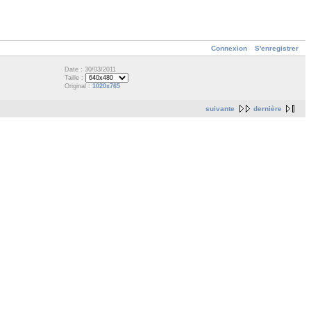
Connexion
S'enregistrer
Date : 30/03/2011
Taille :
Original :
1020x765
suivante
dernière