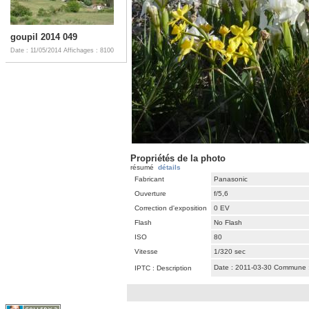
goupil 2014 049
Date : 11/05/2014
Affichages : 8100
Propriétés de la photo
résumé
détails
Fabricant
Panasonic
Ouverture
f/5,6
Correction d'exposition
0 EV
Flash
No Flash
ISO
80
Vitesse
1/320 sec
Date : 2011-03-30 Commune : Mo
IPTC : Description