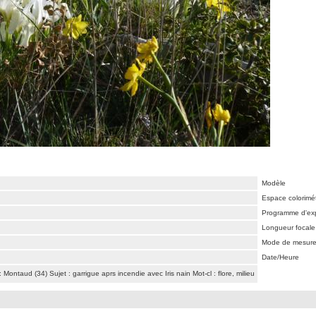
Modèle
Espace colorimé
Programme d'exp
Longueur focale
Mode de mesur
Date/Heure
ntaud (34) Sujet : garrigue aprs incendie avec Iris nain Mot-cl : flore, milieu