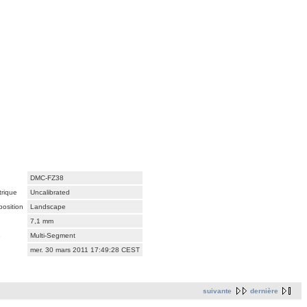
DMC-FZ38
trique
Uncalibrated
osition
Landscape
7,1 mm
e
Multi-Segment
mer. 30 mars 2011 17:49:28 CEST
suivante
dernière