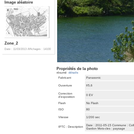
Image aléatoire
Zone_2
Date : 11/03/2013
Affichages : 14100
Propriétés de la photo
résumé
détails
Fabricant
Panasonic
Ouverture
f/5,6
Correction
0 EV
d'exposition
Flash
No Flash
ISO
80
Vitesse
1/200 sec
Date : 2011-05-15 Commune : Collia
IPTC : Description
Gardon Mots-cles : paysage