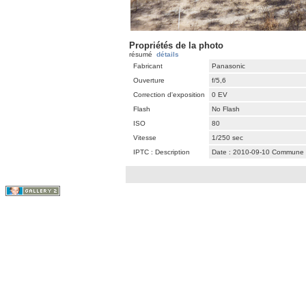
Propriétés de la photo
résumé
détails
Fabricant
Panasonic
Ouverture
f/5,6
Correction d'exposition
0 EV
Flash
No Flash
ISO
80
Vitesse
1/250 sec
IPTC : Description
Date : 2010-09-10 Commune : s