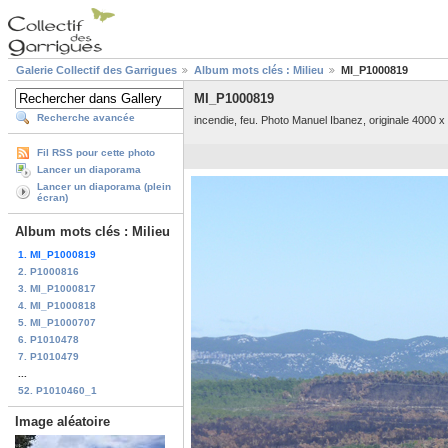
Galerie Collectif des Garrigues
Album mots clés : Milieu
MI_P1000819
MI_P1000819
Recherche avancée
incendie, feu. Photo Manuel Ibanez, originale 4000 x
Fil RSS pour cette photo
Lancer un diaporama
Lancer un diaporama (plein
écran)
Album mots clés : Milieu
1. MI_P1000819
2. P1000816
3. MI_P1000817
4. MI_P1000818
5. MI_P1000707
6. P1010478
7. P1010479
...
52. P1010460_1
Image aléatoire