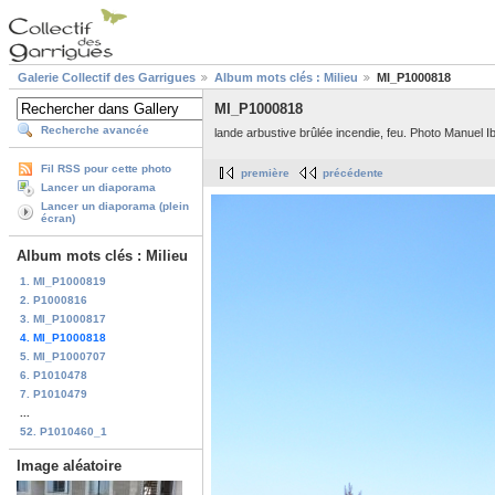
Galerie Collectif des Garrigues
Album mots clés : Milieu
MI_P1000818
MI_P1000818
Recherche avancée
lande arbustive brûlée incendie, feu. Photo Manuel I
Fil RSS pour cette photo
première
précédente
Lancer un diaporama
Lancer un diaporama (plein
écran)
Album mots clés : Milieu
1. MI_P1000819
2. P1000816
3. MI_P1000817
4. MI_P1000818
5. MI_P1000707
6. P1010478
7. P1010479
...
52. P1010460_1
Image aléatoire