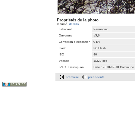
Propriétés de la photo
résumé
détails
Fabricant
Panasonic
Ouverture
f/5,6
Correction d'exposition
0 EV
Flash
No Flash
ISO
80
Vitesse
1/320 sec
IPTC : Description
Date : 2010-09-10 Commune : s
première
précédente