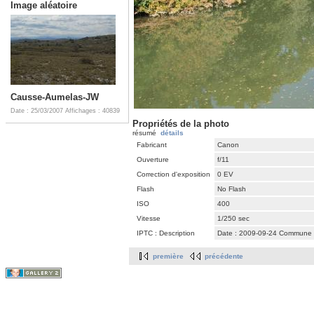
Image aléatoire
Causse-Aumelas-JW
Date : 25/03/2007
Affichages : 40839
Propriétés de la photo
résumé
détails
Fabricant
Canon
Ouverture
f/11
Correction d'exposition
0 EV
Flash
No Flash
ISO
400
Vitesse
1/250 sec
IPTC : Description
Date : 2009-09-24 Commune : 
première
précédente