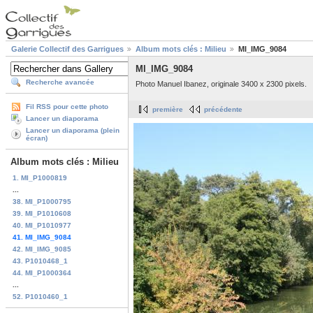
Galerie Collectif des Garrigues
Album mots clés : Milieu
MI_IMG_9084
MI_IMG_9084
Recherche avancée
Photo Manuel Ibanez, originale 3400 x 2300 pixels.
Fil RSS pour cette photo
première
précédente
Lancer un diaporama
Lancer un diaporama (plein
écran)
Album mots clés : Milieu
1. MI_P1000819
...
38. MI_P1000795
39. MI_P1010608
40. MI_P1010977
41. MI_IMG_9084
42. MI_IMG_9085
43. P1010468_1
44. MI_P1000364
...
52. P1010460_1