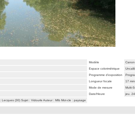
Modèle
Canon
Espace colorimétrique
Uncali
Programme d'exposition
Progr
Longueur focale
17 mm
Mode de mesure
Multi-
Date/Heure
jeu. 2
Lecques (30) Sujet : Vidourle Auteur : MIb Mot-cle : paysage