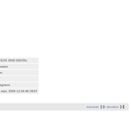
 EOS 350D DIGITAL
brated
am
Segment
4 sept. 2009 12:34:48 CEST
suivante
dernière