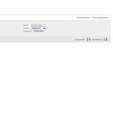
Connexion
S'enregistrer
Date : 24/09/2009
Taille :
Original :
1020x680
suivante
dernière