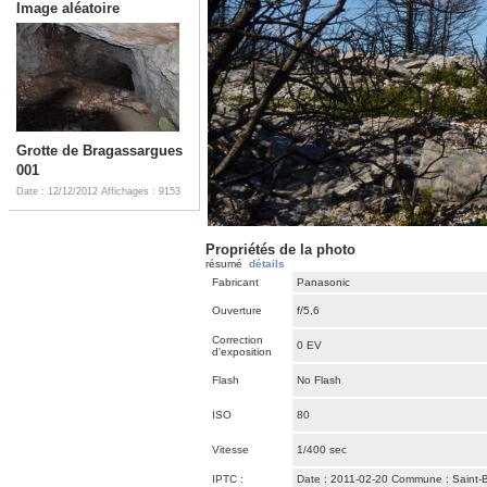
Image aléatoire
Grotte de Bragassargues
001
Date : 12/12/2012
Affichages : 9153
Propriétés de la photo
résumé
détails
Fabricant
Panasonic
Ouverture
f/5,6
Correction
0 EV
d'exposition
Flash
No Flash
ISO
80
Vitesse
1/400 sec
IPTC :
Date : 2011-02-20 Commune : Saint-Ba