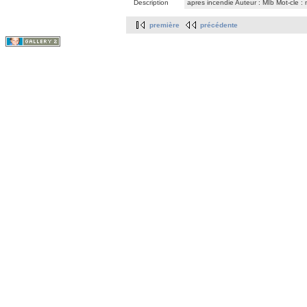
Description
apres incendie Auteur : MIb Mot-cle : 
première
précédente