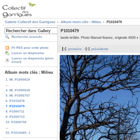
Galerie Collectif des Garrigues
Album mots clés : Milieu
P1010479
P1010479
Recherche avancée
lande brûlée. Photo Manuel Ibanez, originale 4000 x 
Fil RSS pour cette photo
première
précédente
Lancer un diaporama
Lancer un diaporama (plein
écran)
Album mots clés : Milieu
1. MI_P1000819
...
4. MI_P1000818
5. MI_P1000707
6. P1010478
7. P1010479
8. P1000711
9. P1000713
10. P1000706
...
52. P1010460_1