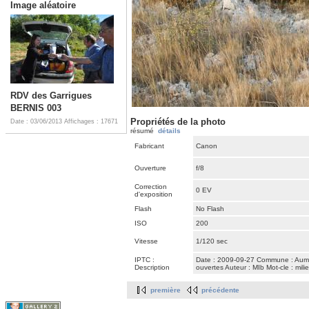
Image aléatoire
RDV des Garrigues
BERNIS 003
Propriétés de la photo
Date : 03/06/2013
Affichages : 17671
résumé
détails
Fabricant
Canon
Ouverture
f/8
Correction
0 EV
d'exposition
Flash
No Flash
ISO
200
Vitesse
1/120 sec
IPTC :
Date : 2009-09-27 Commune : Aumela
Description
ouvertes Auteur : MIb Mot-cle : mili
première
précédente