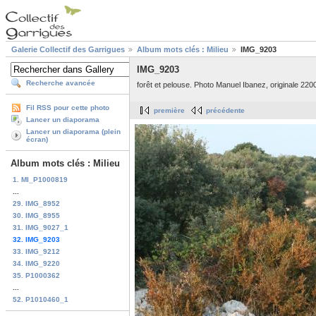
Galerie Collectif des Garrigues
Album mots clés : Milieu
IMG_9203
IMG_9203
Recherche avancée
forêt et pelouse. Photo Manuel Ibanez, originale 220
Fil RSS pour cette photo
première
précédente
Lancer un diaporama
Lancer un diaporama (plein
écran)
Album mots clés : Milieu
1. MI_P1000819
...
29. IMG_8952
30. IMG_8955
31. IMG_9027_1
32. IMG_9203
33. IMG_9212
34. IMG_9220
35. P1000362
...
52. P1010460_1