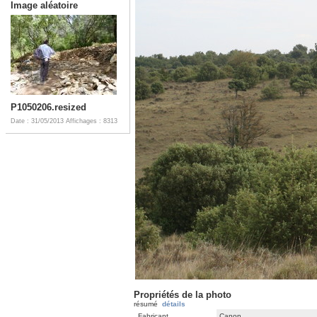
Image aléatoire
P1050206.resized
Date : 31/05/2013
Affichages : 8313
Propriétés de la photo
résumé
détails
Fabricant
Canon