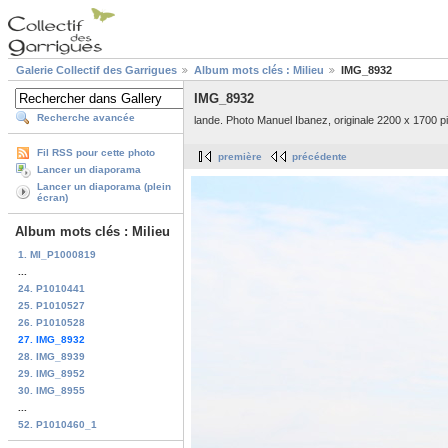
Galerie Collectif des Garrigues
Album mots clés : Milieu
IMG_8932
IMG_8932
Recherche avancée
lande. Photo Manuel Ibanez, originale 2200 x 1700 pi
Fil RSS pour cette photo
première
précédente
Lancer un diaporama
Lancer un diaporama (plein
écran)
Album mots clés : Milieu
1. MI_P1000819
...
24. P1010441
25. P1010527
26. P1010528
27. IMG_8932
28. IMG_8939
29. IMG_8952
30. IMG_8955
...
52. P1010460_1