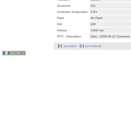
Ouverture
f/11
Correction d'exposition
0 EV
Flash
No Flash
ISO
400
Vitesse
1/400 sec
IPTC : Description
Date : 2009-09-21 Commune : L
première
précédente